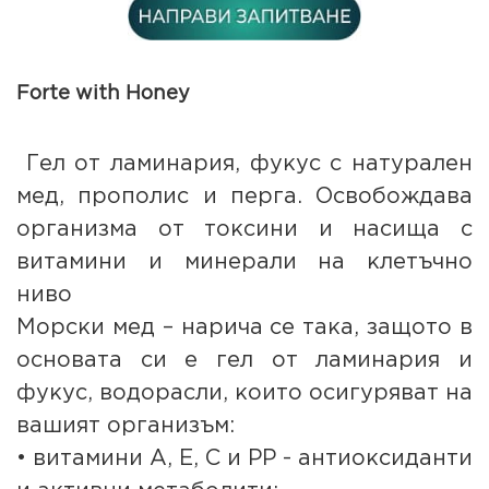
Forte with Honey
Гел от ламинария, фукус с натурален
мед, прополис и перга. Освобождава
организма от токсини и насища с
витамини и минерали на клетъчно
ниво
Морски мед – нарича се така, защото в
основата си е гел от ламинария и
фукус, водорасли, които осигуряват на
вашият организъм:
• витамини А, Е, С и РР - антиоксиданти