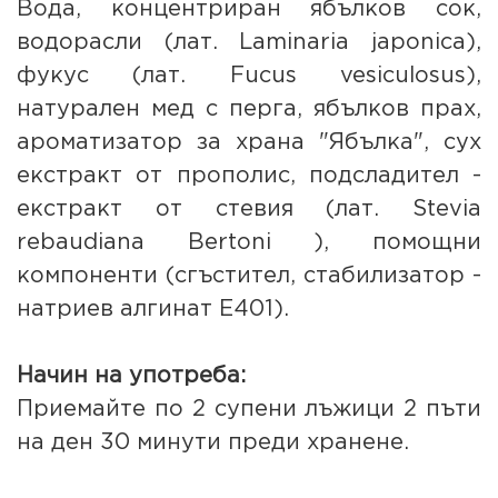
Вода, концентриран ябълков сок,
водорасли (лат. Laminaria japonica),
фукус (лат. Fucus vesiculosus),
натурален мед с перга, ябълков прах,
ароматизатор за храна "Ябълка", сух
екстракт от прополис, подсладител -
екстракт от стевия (лат. Stevia
rebaudiana Bertoni ), помощни
компоненти (сгъстител, стабилизатор -
натриев алгинат E401).
Начин на употреба:
Приемайте по 2 супени лъжици 2 пъти
на ден 30 минути преди хранене.