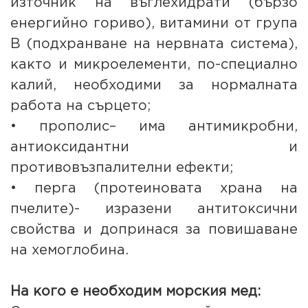
източник на въглехидрати (бързо
енергийно гориво), витамини от група
В (подхранване на нервната система),
както и микроелементи, по-специално
калий, необходими за нормалната
работа на сърцето;
• прополис– има антимикробни,
антиоксидантни и
противовъзпалителни ефекти;
• перга (протеиновата храна на
пчелите)- изразени антитоксични
свойства и допринася за повишаване
на хемоглобина.
На кого е необходим морския мед: