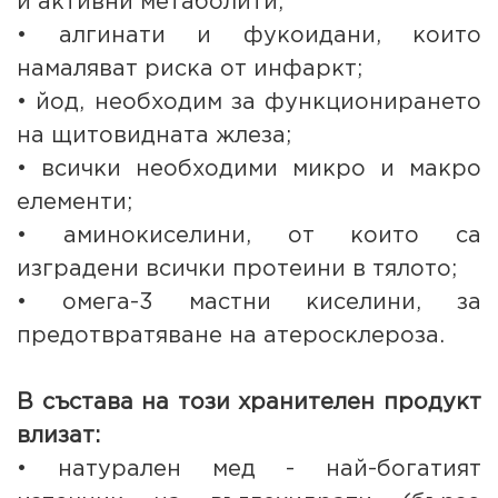
и активни метаболити;
• алгинати и фукоидани, които
намаляват риска от инфаркт;
• йод, необходим за функционирането
на щитовидната жлеза;
• всички необходими микро и макро
елементи;
• аминокиселини, от които са
изградени всички протеини в тялото;
• омега-3 мастни киселини, за
предотвратяване на атеросклероза.
В състава на този хранителен продукт
влизат:
• натурален мед - най-богатият